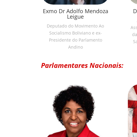
Exmo Dr Adolfo Mendoza
D
Leigue
Deputado do Movimento Ao
As
Socialismo Boliviano e ex-
da
Presidente do Parlamento
S
Andino
Parlamentares Nacionais: