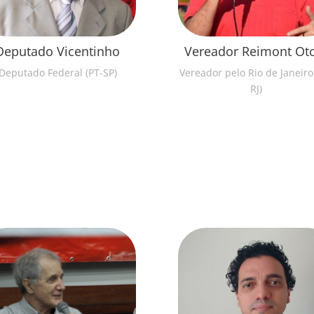
Deputado Vicentinho
Vereador Reimont Ot
Deputado Federal (PT-SP)
Vereador pelo Rio de Janeiro
RJ)