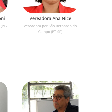
oni
Vereadora Ana Nice
 (PT-
Vereadora por São Bernardo do
Campo (PT-SP)