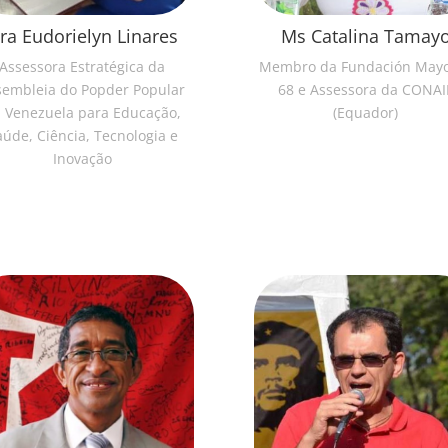
ra Eudorielyn Linares
Ms Catalina Tamay
Assessora Estratégica da
Membro da Fundación May
sembleia do Popder Popular
68 e Assessora da CONAI
 Venezuela para Educação,
(Equador)
aúde, Ciência, Tecnologia e
Inovação