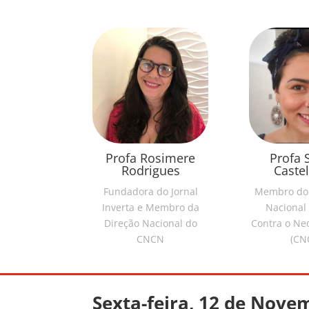
Profa Rosimere
Profa 
Rodrigues
Caste
Fundadora do Jornal
Membro do
Inverta e Membro da
Nacional
Direção Nacional do
Contra o Ne
CNCN
(CN
Sexta-feira, 12 de Nove