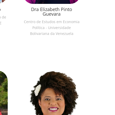
o
Dra Elizabeth Pinto
Guevara
o de
Centro de Estudos em Economia
E
Política - Universidade
Bolivariana da Venezuela