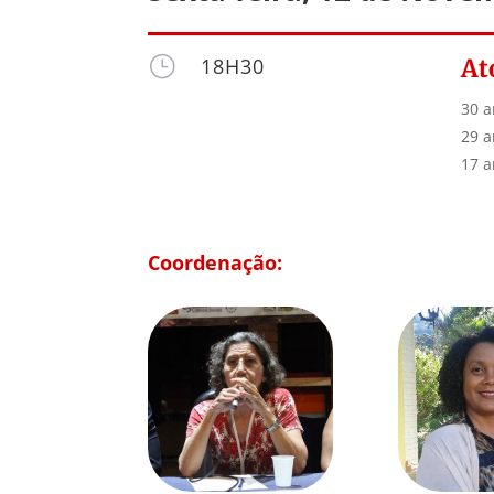
}
18H30
At
30 a
29 a
17 a
Coordenação: