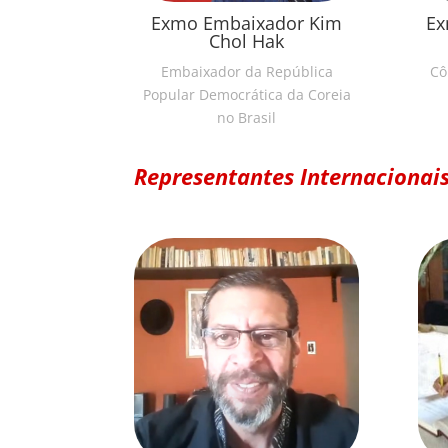
Exmo Embaixador Kim
Ex
Chol Hak
Embaixador da República
Cô
Popular Democrática da Coreia
no Brasil
Representantes Internacionais