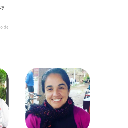
ey
io de