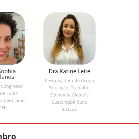
Sophia
Dra Karine Leite
llanos
Pesquisadora do Grupo
 Congresso
Educação, Trabalho,
 de Lutas
Economia Global e
oliberalismo
Sustentabilidade
CN)
(ETEGS)
mbro