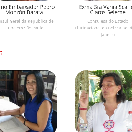
Exma Sra Vania Scarl
mo Embaixador Pedro
Claros Seleme
Monzón Barata
Consulesa do Estado
nsul-Geral da República de
Plurinacional da Bolívia no R
Cuba em São Paulo
Janeiro
: