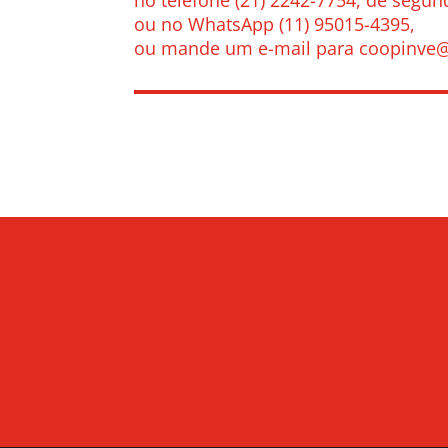
no telefone (21) 2242-7754, de segund
ou no WhatsApp (11) 95015-4395,
ou mande um e-mail para
coopinve@